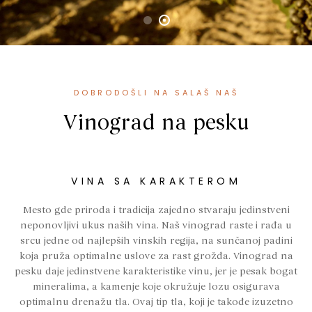
DOBRODOŠLI NA SALAŠ NAŠ
Vinograd na pesku
VINA SA KARAKTEROM
Mesto gde priroda i tradicija zajedno stvaraju jedinstveni
neponovljivi ukus naših vina. Naš vinograd raste i rađa u
srcu jedne od najlepših vinskih regija, na sunčanoj padini
koja pruža optimalne uslove za rast grožđa. Vinograd na
pesku daje jedinstvene karakteristike vinu, jer je pesak bogat
mineralima, a kamenje koje okružuje lozu osigurava
optimalnu drenažu tla. Ovaj tip tla, koji je takođe izuzetno