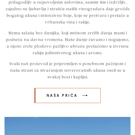
prilagodljiv u nepovoljnim uslovima, samim tim i izdržljiv,
zajedno sa ljubavlju i strašću naših vinogradara daje grožđe
bogatog ukusa i intenzivne boje, koje se pretvara i pretače u
vrhunska vina i rakije.
Nema salaša bez dunjika, koji mirisom zrelih dunja mami i
podseća na davna vremena. Naše dunje čuvamo i negujemo,
a njene zrele plodovo pažljivo ubrane pretačemo u izvrsnu
rakiju jedinstvenog ukusa i arome.
Svaki naš proizvod je pripremljen s posebnom pažnjom i
naša strast za stvaranjem neverovatnih ukusa oseti se u
svakoj boci i kapljici.
NAŠA PRIČA