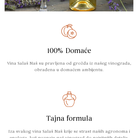
100% Domaće
Vina Salaš Naš su pravljena od grožđa iz našeg vinograda,
obrađena u domaćem ambijentu.
Tajna formula
Iza svakog vina Salaš Naš krije se strast naših agronoma i
enologa, koji poznaju naš vinograd do najsitnijih detalja.