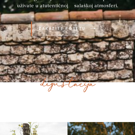
uživate u atutentičnoj salaškoj atmosferi.
ZAKAŽITE POSETU
degustacija