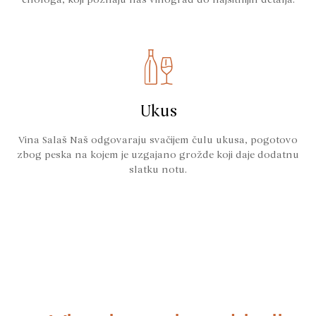
Ukus
Vina Salaš Naš odgovaraju svačijem čulu ukusa, pogotovo
zbog peska na kojem je uzgajano grožđe koji daje dodatnu
slatku notu.