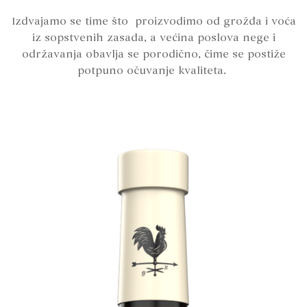
Izdvajamo se time što proizvodimo od grožđa i voća
iz sopstvenih zasada, a većina poslova nege i
održavanja obavlja se porodično, čime se postiže
potpuno očuvanje kvaliteta.