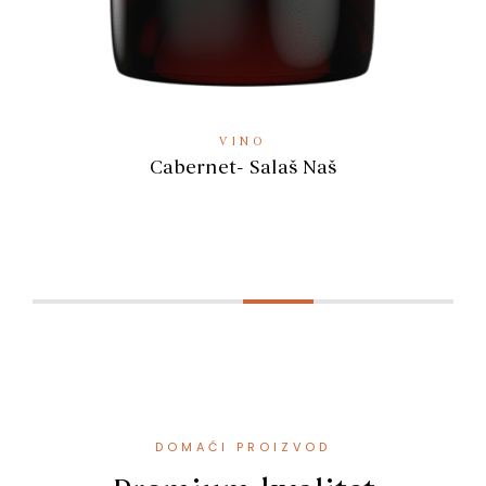
VINO
t- Salaš Naš
DOMAĆI PROIZVOD