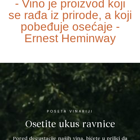
- Vino je proizvod koji
se rađa iz prirode, a koji
pobeđuje osećaje -
Ernest Heminway
POSETA VINARIJI
Osetite ukus ravnice
Pored degustacije naših vina, bićete u prilici da